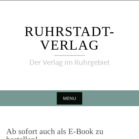
Skip
to
content
RUHRSTADT-
VERLAG
Der Verlag im Ruhrgebiet
MENU
Skip
to
content
Ab sofort auch als E-Book zu