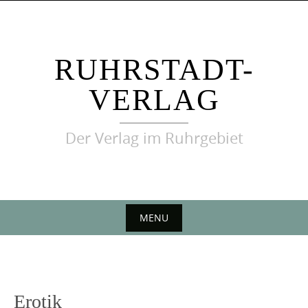
Skip
to
content
RUHRSTADT-
VERLAG
Der Verlag im Ruhrgebiet
MENU
Skip
to
content
Erotik