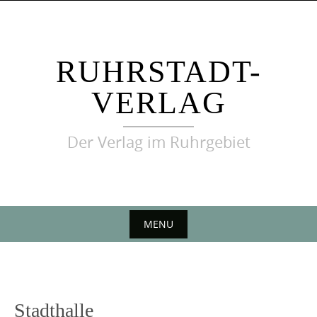
Skip
to
content
RUHRSTADT-
VERLAG
Der Verlag im Ruhrgebiet
MENU
Skip
to
content
Stadthalle